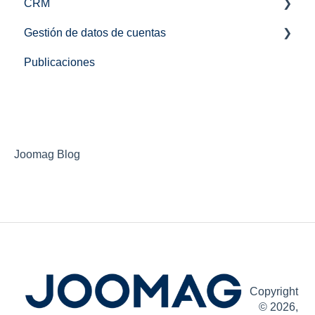
CRM
Popups
Gestión de datos de cuentas
Vídeos
Contactos
Publicaciones
Listas
Usuarios
Configuración del usuario
Joomag Blog
Copyright
© 2026,