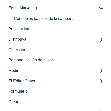
Email Marketing
Conceptos básicos de la campaña
Publicación
Distribuya
Colecciones
Compartir en privado
Personalización del visor
Incrustar una colección
Medir
Personalización de URL
El Editor Crater
Analítica
Formulario
Enlaces
Crear
Conceptos Básicos del Editor Crater